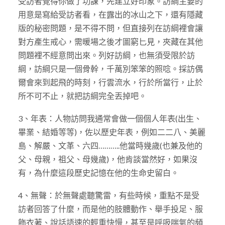
受訪者覺得你做了功課，先建立好印象。訪綱主要的
用意是寫給受訪者看，在露出的冰山之下，還有隱藏
版的秘密問題，是不得不問，但直接列在訪綱裡會讓
對方產生戒心，需暖場之後才圖窮匕見，夾藏在其他
問題裡不經意問出來。列好訪綱，也無須受限於訪
綱，訪綱只是一個骨幹，千萬別笨笨的照唸。採訪偶
爾會來到起飛的時刻，行雲流水，行於所當行，止於
所不可不止，就把訪綱完全丟掉吧。
3、年表：人物訪問我通常會做一個個人年表(出生、
畢業、結婚等等)，佐以歷史年表，例如二二八、美麗
島、解嚴、文革、六四………..他當時幾歲(也兼及他的
父、母親，祖父、母幾歲)，他肯談當然好，如果沒
有，為什麼這段歷史記憶在他的生命史留白。
4、無聲：於無聲處聽驚雷，有些時候，重點不是受
訪者回答了什麼，而是他的肢體動作、舉手投足、服
飾衣著、說話語速的輕重快慢，甚至是呼吸喘氣的頻