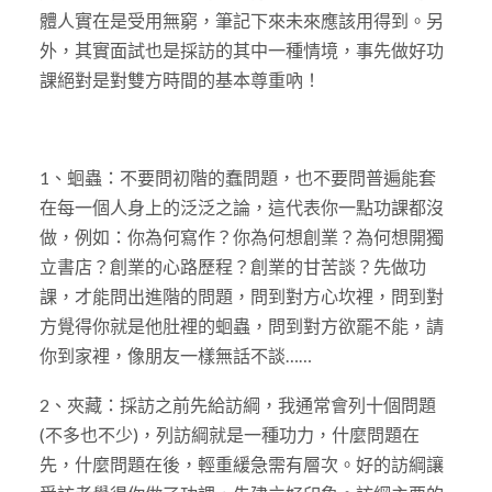
體人實在是受用無窮，筆記下來未來應該用得到。另
外，其實面試也是採訪的其中一種情境，事先做好功
課絕對是對雙方時間的基本尊重吶！
1、蛔蟲：不要問初階的蠢問題，也不要問普遍能套
在每一個人身上的泛泛之論，這代表你一點功課都沒
做，例如：你為何寫作？你為何想創業？為何想開獨
立書店？創業的心路歷程？創業的甘苦談？先做功
課，才能問出進階的問題，問到對方心坎裡，問到對
方覺得你就是他肚裡的蛔蟲，問到對方欲罷不能，請
你到家裡，像朋友一樣無話不談……
2、夾藏：採訪之前先給訪綱，我通常會列十個問題
(不多也不少)，列訪綱就是一種功力，什麼問題在
先，什麼問題在後，輕重緩急需有層次。好的訪綱讓