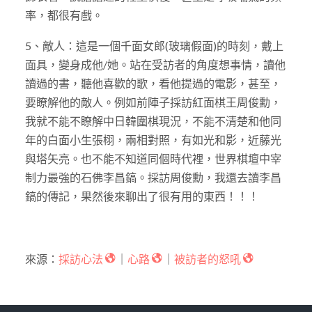
率，都很有戲。
5、敵人：這是一個千面女郎(玻璃假面)的時刻，戴上
面具，變身成他/她。站在受訪者的角度想事情，讀他
讀過的書，聽他喜歡的歌，看他提過的電影，甚至，
要瞭解他的敵人。例如前陣子採訪紅面棋王周俊勳，
我就不能不瞭解中日韓圍棋現況，不能不清楚和他同
年的白面小生張栩，兩相對照，有如光和影，近藤光
與塔矢亮。也不能不知道同個時代裡，世界棋壇中宰
制力最強的石佛李昌鎬。採訪周俊勳，我還去讀李昌
鎬的傳記，果然後來聊出了很有用的東西！！！
來源：
採訪心法
｜
心路
｜
被訪者的怒吼