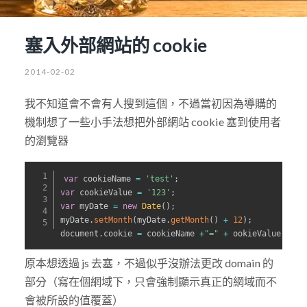
塞入外部網站的 cookie
2014-02-02
我不知道會不會有人搜到這個，不過當初因為導購的
機制想了一些小手法想把外部網站 cookie 塞到使用者
的瀏覽器
var
 cookieName 
=
'test'
;
var
 cookieValue 
=
'123'
;
var
 myDate 
=
new
Date
(
)
;
myDate
.
setMonth
(
myDate
.
getMonth
(
)
+
12
)
;
document
.
cookie 
=
 cookieName 
+
"="
+
 ookieValue 
+
";
原本想透過 js 去塞，不過似乎沒辦法更改 domain 的
部分（寫在個網域下，只會強制顯示真正的網域而不
會被所設的值覆蓋）