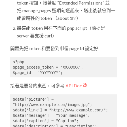
token 按鈕，接著點 “Extended Permissions” 並
把 manage_pages 選項勾選起來，送出後就會到一
組暫時性的 token （about 1hr）
將這組 token 用在下面的 php script（前提是
server 要支援 curl）
開頭先把 token 和要發到哪個 page id 設定好
<?php

$page_access_token = 'XXXXXXX';

$page_id = 'YYYYYYYY';
接著是要發的東西，可參考
API Doc
$data['picture'] = 
"http://www.example.com/image.jpg";

$data['link'] = "http://www.example.com/";

$data['message'] = "Your message";

$data['caption'] = "Caption";

$data['description'] = "Description";