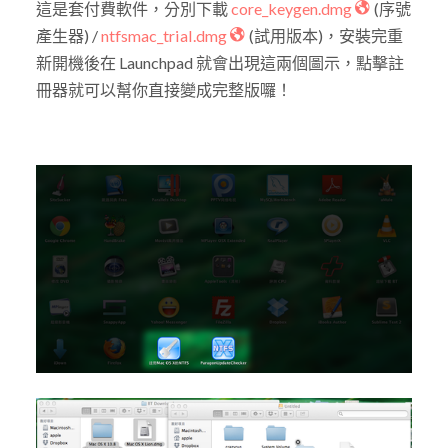
這是套付費軟件，分別下載
core_keygen.dmg
(序號
產生器) /
ntfsmac_trial.dmg
(試用版本)，安裝完重
新開機後在 Launchpad 就會出現這兩個圖示，點擊註
冊器就可以幫你直接變成完整版囉！