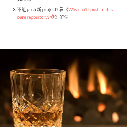
不能 push 新 project? 看《
Why can’t I push to this
bare repository?
》解決