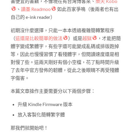
書便宜的書籍，不像現在有台灣博客來、
樂天 Kobo
、
讀墨 Readmoo
如此百家爭鳴（後兩者也有出
自己的 e-ink reader）
初期沒什麼選擇，只能一本本透過複雜簡轉繁程序
（
這還是比較簡單的做法
）或是
越獄
，才能把簡
體字變成繁體字，有些字還可能變成亂碼或排版跑掉
等，因此也慢慢習慣了看殘體字，但閱讀速度還是相
對慢了些。這兩天剛好有個小空檔，花了點時間升級
了去年中官方發佈的韌體，從此之後眼睛不再受殘體
字傷害。
本篇文章操作主要需要分以下兩個步驟：
升級 Kindle Firmware 版本
放入客製化簡轉繁字體
那我們就開始吧！