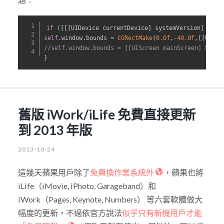
if
(
[
[
[
UIDevice currentDevice
]
 systemVersion
]
 floa
self
.
window
.
bounds 
=
CGRectMake
(
0.0f
,
-
40.0f
,
[
[
UIScr
//self.window.bounds = [[UIScreen mainScreen] bound
}
舊版 iWork/iLife 免費直接更新
到 2013 年版
2013-10-24
這幾天蘋果用戶除了
免費換作業系統外
，蘋果也將
iLife（iMovie, iPhoto, Garageband）和
iWork（Pages, Keynote, Numbers） 等六套軟體做大
幅度的更新，不過依官方說法
似乎只有新機用戶才能