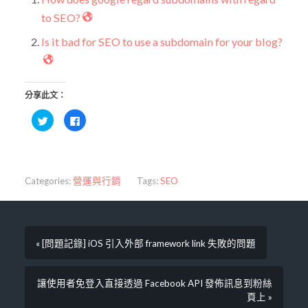
to SEO?
Is it bad for SEO to use a subdomain for your blog?
分享此文：
分
按
享
一
到
下
Twitter(在
以
新
分
視
享
窗
至
中
Facebook(在
Categories:
營運與行銷
Tags:
SEO
開
新
啟)
視
窗
中
開
啟)
« [問題記錄] iOS 引入外部 framework link 失敗的問題
讓使用者免登入直接透過 Facebook API 發佈訊息到粉絲
頁上 »