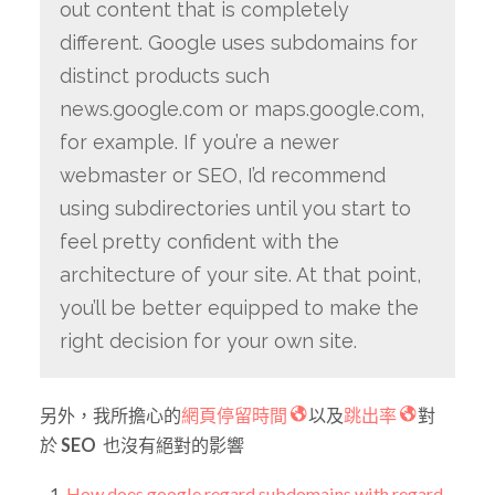
out content that is completely
different. Google uses subdomains for
distinct products such
news.google.com or maps.google.com,
for example. If you’re a newer
webmaster or SEO, I’d recommend
using subdirectories until you start to
feel pretty confident with the
architecture of your site. At that point,
you’ll be better equipped to make the
right decision for your own site.
另外，我所擔心的
網頁停留時間
以及
跳出率
對
於
SEO
也沒有絕對的影響
How does google regard subdomains with regard