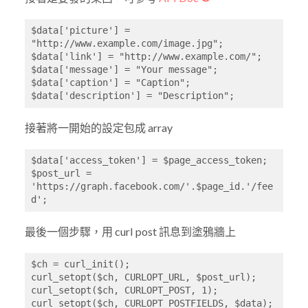
$data['picture'] = 
"http://www.example.com/image.jpg";

$data['link'] = "http://www.example.com/";

$data['message'] = "Your message";

$data['caption'] = "Caption";

$data['description'] = "Description";
接著將一開始的設定包成 array
$data['access_token'] = $page_access_token;

$post_url = 
'https://graph.facebook.com/'.$page_id.'/fee
d';
最後一個步驟，用 curl post 訊息到塗鴉牆上
$ch = curl_init();

curl_setopt($ch, CURLOPT_URL, $post_url);

curl_setopt($ch, CURLOPT_POST, 1);

curl_setopt($ch, CURLOPT_POSTFIELDS, $data);
