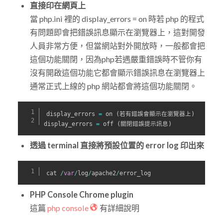
直接印在網頁上
當 php.ini 裡的 display_errors = on 時若 php 的程式
有問題即會把錯誤訊息顯示在瀏覽器上，這對開發
人員非常方便，但當網站對外開放時，一般都會把
這個功能關閉，因為php若遇嚴重錯誤時不管你有
沒有開啟這個功能它都會顯示錯誤訊息在瀏覽器上
通常正式上線的 php 網站都會將這個功能關閉。
display_errors 
=
 on 
(
若有錯誤會顯示在瀏覽器上
)
display_errors 
=
 off 
(
關閉錯誤提示訊息
)
透過 terminal 直接將預設位置的 error log 印出來
cat 
/
var
/
log
/
apache2
/
error_log
PHP Console Chrome plugin
這篇
php console
有詳細說明